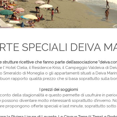
RTE SPECIALI DEIVA M
e strutture ricettive che fanno parte dell’associazione "deiva.co
e l’ Hotel Clelia, il Residence Kriss, il Campeggio Valdeiva di Dei
 Smeraldo di Moneglia o gli appartamenti situati a Deiva Mari
buon rapporto qualità prezzo che si basa soprattutto sulla bontà
I prezzi dei soggiorni
onto della stagionalità e questo permette di usufruire in period
e possono diventare molto interessanti soprattutto d’inverno. No
ure propongono offerte speciali e last minute, soprattutto sotto 