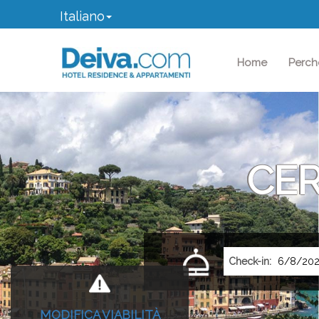
Italiano
(current)
Home
Perch
CE
Check-in:
MODIFICA VIABILITÀ