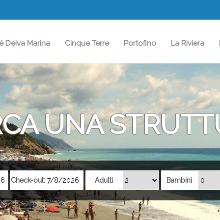
é Deiva Marina
Cinque Terre
Portofino
La Riviera
RCA UNA STRUTT
Check-out:
Adulti
Bambini