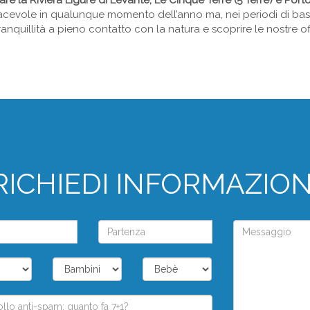
tare la Riviera Ligure di Levante, Le Cinque Terre (5 Terre) e Port
acevole in qualunque momento dell’anno ma, nei periodi di bas
anquillità a pieno contatto con la natura e scoprire le nostre off
RICHIEDI INFORMAZION