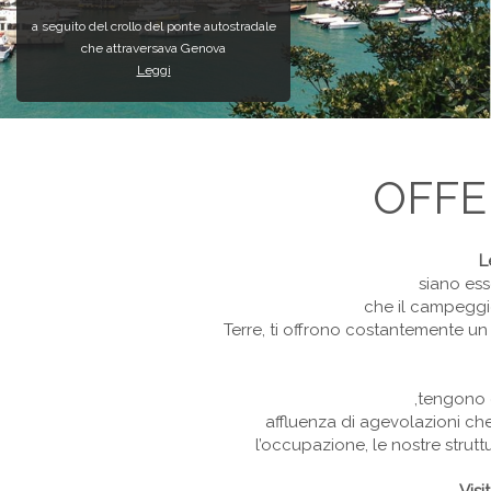
a seguito del crollo del ponte autostradale
che attraversava Genova
Leggi
OFFE
L
siano ess
che il campeggio
Terre, ti offrono costantemente un 
,tengono c
affluenza di agevolazioni ch
l’occupazione, le nostre strutt