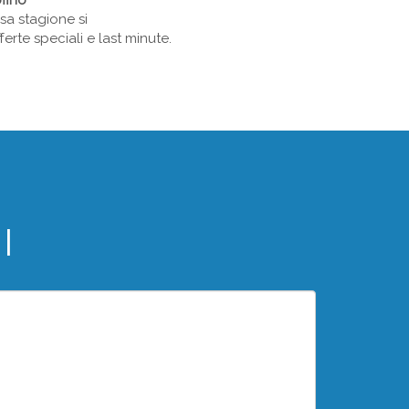
ofino
sa stagione si
erte speciali e last minute.
I