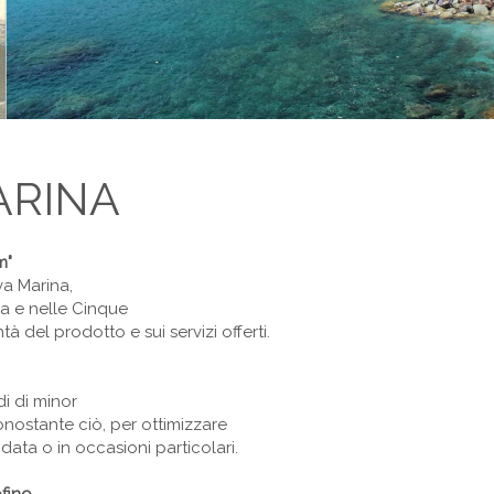
ARINA
m"
va Marina,
na e nelle Cinque
 del prodotto e sui servizi offerti.
i di minor
nostante ciò, per ottimizzare
data o in occasioni particolari.