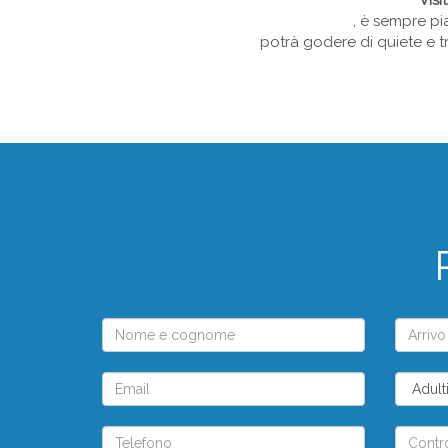
Visi
, è sempre pi
potrà godere di quiete e tr