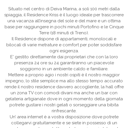
Situato nel centro di Deiva Marina, a soli 100 metri dalla
spiaggia,
il Residence Kriss è il luogo ideale per trascorrere
una vacanza all’insegna del sole e del mare
e un ottima
base per raggiungere in pochi minuti Portofino e le Cinque
Terre (18 minuti di Treno).
Il Residence dispone di appartamenti, monolocali e
bilocali di varie metrature e comfort per poter soddisfare
ogni esigenza.
E' gestito direttamente dai proprietari che con la loro
presenza 24 ore su 24 garantiranno un piacevole
soggiorno in un ambiente caldo e familiare.
Mettere a proprio agio i nostri ospiti è il nostro maggior
impegno,
lo stile semplice ma allo stesso tempo accurato
rende il nostro residence davvero accogliente,
la hall offre
un zona TV con comodi divani ma anche un bar con
gelateria artigianale dove in ogni momento della giornata
potrete gustare i nostri gelati o sorseggiare una bibita
rinfrescante.
Un’ area internet è a vostra disposizione dove potrete
collegarvi gratuitamente
e se siete in possesso di un